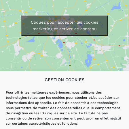
Cliquez pour accepter les cookies
marketing et activer ce contenu
GESTION COOKIES
LES SERVICES
AUTRES PAGES
Pour offrir les meilleures expériences, nous utilisons des
technologies telles que les cookies pour stocker et/ou accéder aux
DÉPANNAGE
ACCUEIL
informations des appareils. Le fait de consentir à ces technologies
ÉLECTRICITÉ
ACTUALITÉS
nous permettra de traiter des données telles que le comportement
VMI/VMC
CONTACT
de navigation ou les ID uniques sur ce site. Le fait de ne pas
RÉNOVATION
MENTIONS
consentir ou de retirer son consentement peut avoir un effet négatif
LÉGALES ET
sur certaines caractéristiques et fonctions.
HANDIBAT
POLITIQUE DE