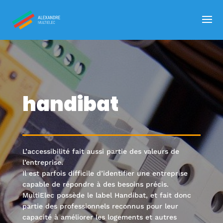
handibat
L’accessibilité fait aussi partie des valeurs de
l’entreprise.
Il est parfois difficile d’identifier une entreprise
capable de répondre à des besoins précis.
MultiElec possède le label Handibat, et fait donc
partie des professionnels reconnus pour leur
capacité à améliorer les logements et autres