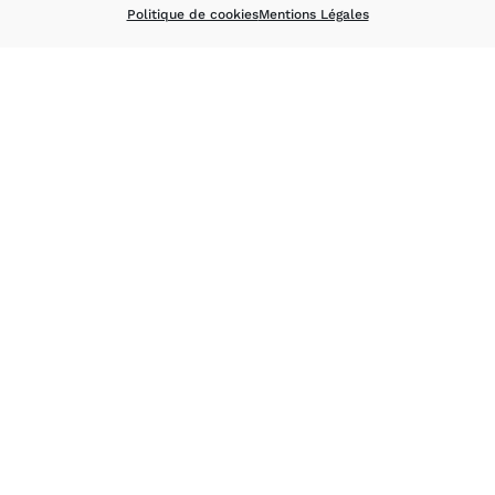
Politique de cookies
Mentions Légales
Pour plus d’informations rendez-vous sur le
site : https://www.handibat.info/
ALLER SUR LE SITE