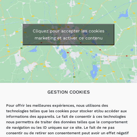
Cliquez pour accepter les cookies
marketing et activer ce contenu
GESTION COOKIES
LES SERVICES
AUTRES PAGES
Pour offrir les meilleures expériences, nous utilisons des
technologies telles que les cookies pour stocker et/ou accéder aux
DÉPANNAGE
ACCUEIL
informations des appareils. Le fait de consentir à ces technologies
ÉLECTRICITÉ
ACTUALITÉS
nous permettra de traiter des données telles que le comportement
VMI/VMC
CONTACT
de navigation ou les ID uniques sur ce site. Le fait de ne pas
RÉNOVATION
MENTIONS
consentir ou de retirer son consentement peut avoir un effet négatif