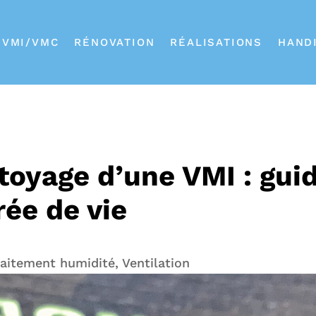
VMI/VMC
RÉNOVATION
RÉALISATIONS
HAND
ttoyage d’une VMI : gui
rée de vie
raitement humidité
,
Ventilation