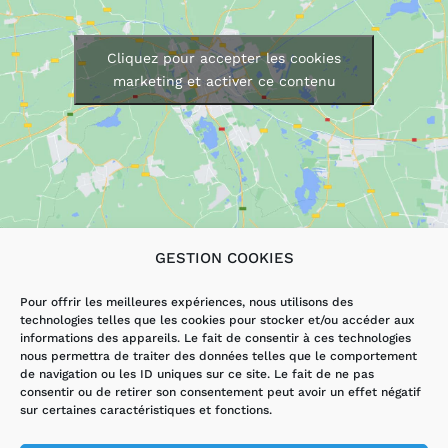
Cliquez pour accepter les cookies
marketing et activer ce contenu
GESTION COOKIES
LES SERVICES
AUTRES PAGES
Pour offrir les meilleures expériences, nous utilisons des
technologies telles que les cookies pour stocker et/ou accéder aux
DÉPANNAGE
ACCUEIL
informations des appareils. Le fait de consentir à ces technologies
ÉLECTRICITÉ
ACTUALITÉS
nous permettra de traiter des données telles que le comportement
VMI/VMC
CONTACT
de navigation ou les ID uniques sur ce site. Le fait de ne pas
RÉNOVATION
MENTIONS
consentir ou de retirer son consentement peut avoir un effet négatif
LÉGALES ET
sur certaines caractéristiques et fonctions.
HANDIBAT
POLITIQUE DE
CONFIDENTIALITÉ