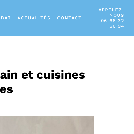
APPELEZ-
NOUS
IBAT
ACTUALITÉS
CONTACT
06 68 32
60 94
ain et cuisines
res