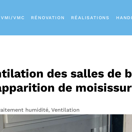
VMI/VMC
RÉNOVATION
RÉALISATIONS
HAND
tilation des salles de b
’apparition de moisissu
raitement humidité
,
Ventilation