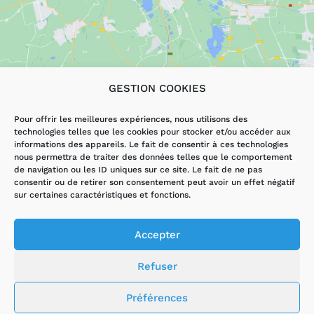
GESTION COOKIES
LES SERVICES
AUTRES PAGES
Pour offrir les meilleures expériences, nous utilisons des
technologies telles que les cookies pour stocker et/ou accéder aux
DÉPANNAGE
ACCUEIL
informations des appareils. Le fait de consentir à ces technologies
ÉLECTRICITÉ
ACTUALITÉS
nous permettra de traiter des données telles que le comportement
VMI/VMC
CONTACT
de navigation ou les ID uniques sur ce site. Le fait de ne pas
RÉNOVATION
MENTIONS
consentir ou de retirer son consentement peut avoir un effet négatif
LÉGALES ET
sur certaines caractéristiques et fonctions.
HANDIBAT
POLITIQUE DE
CONFIDENTIALITÉ
POLITIQUE DE
Accepter
COOKIES (UE)
Refuser
ALEXANDRE MULTIELEC ©️2021
Préférences