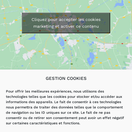
Cliquez pour accepter les cookies
marketing et activer ce contenu
GESTION COOKIES
LES SERVICES
AUTRES PAGES
Pour offrir les meilleures expériences, nous utilisons des
technologies telles que les cookies pour stocker et/ou accéder aux
DÉPANNAGE
ACCUEIL
informations des appareils. Le fait de consentir à ces technologies
ÉLECTRICITÉ
ACTUALITÉS
nous permettra de traiter des données telles que le comportement
VMI/VMC
CONTACT
de navigation ou les ID uniques sur ce site. Le fait de ne pas
RÉNOVATION
MENTIONS
consentir ou de retirer son consentement peut avoir un effet négatif
LÉGALES ET
sur certaines caractéristiques et fonctions.
HANDIBAT
POLITIQUE DE
CONFIDENTIALITÉ