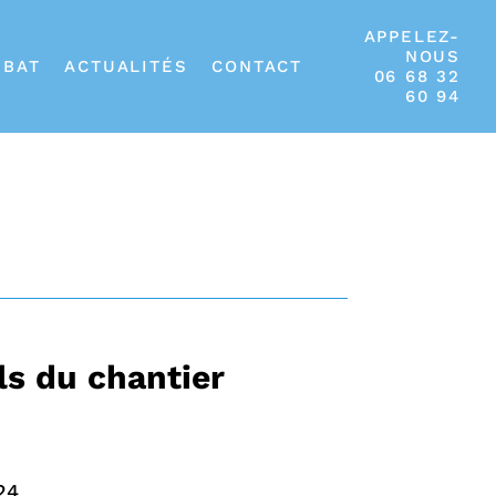
APPELEZ-
NOUS
IBAT
ACTUALITÉS
CONTACT
06 68 32
60 94
ls du chantier
24