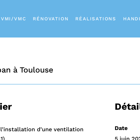
VMI/VMC
RÉNOVATION
RÉALISATIONS
HAND
ban à Toulouse
ier
Détai
Date
l’installation d’une ventilation
1).
5 juin 20