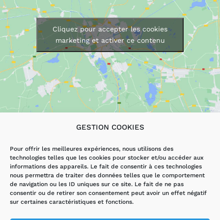
Cliquez pour accepter les cookies
marketing et activer ce contenu
GESTION COOKIES
LES SERVICES
AUTRES PAGES
Pour offrir les meilleures expériences, nous utilisons des
technologies telles que les cookies pour stocker et/ou accéder aux
DÉPANNAGE
ACCUEIL
informations des appareils. Le fait de consentir à ces technologies
ÉLECTRICITÉ
ACTUALITÉS
nous permettra de traiter des données telles que le comportement
VMI/VMC
CONTACT
de navigation ou les ID uniques sur ce site. Le fait de ne pas
RÉNOVATION
MENTIONS
consentir ou de retirer son consentement peut avoir un effet négatif
LÉGALES ET
sur certaines caractéristiques et fonctions.
HANDIBAT
POLITIQUE DE
CONFIDENTIALITÉ