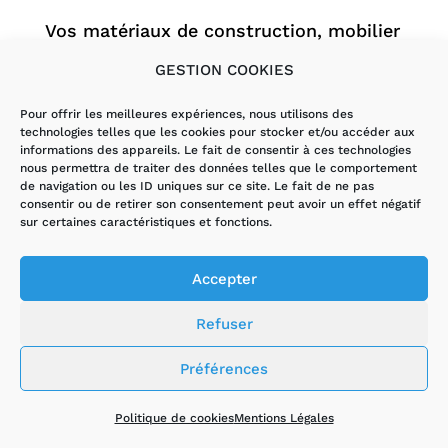
Vos matériaux de construction, mobilier
neuf, peintures fraîches ou produits
GESTION COOKIES
d’entretien continuent parfois de libérer
Pour offrir les meilleures expériences, nous utilisons des
des substances chimiques dans l’air.
technologies telles que les cookies pour stocker et/ou accéder aux
Même la meilleure ventilation ne peut
informations des appareils. Le fait de consentir à ces technologies
nous permettra de traiter des données telles que le comportement
éliminer complètement ces émissions
de navigation ou les ID uniques sur ce site. Le fait de ne pas
consentir ou de retirer son consentement peut avoir un effet négatif
internes.
sur certaines caractéristiques et fonctions.
Considérez donc la VMI comme un
Accepter
atout majeur dans votre quête d’un
habitat sain, mais pas comme la
Refuser
solution miracle unique. Elle s’inscrit
Préférences
dans une approche globale de la qualité
de l’air intérieur.
Politique de cookies
Mentions Légales